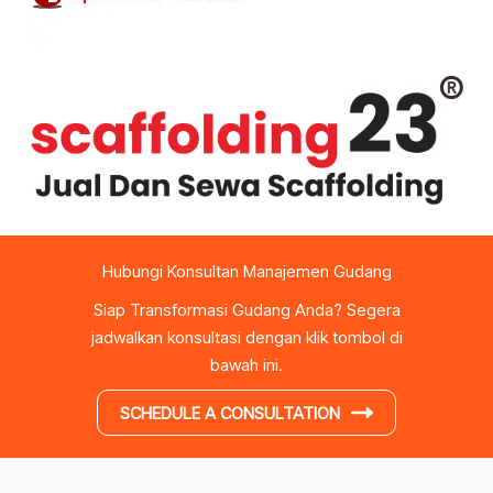
Hubungi Konsultan Manajemen Gudang
Siap Transformasi Gudang Anda? Segera
jadwalkan konsultasi dengan klik tombol di
bawah ini.
SCHEDULE A CONSULTATION