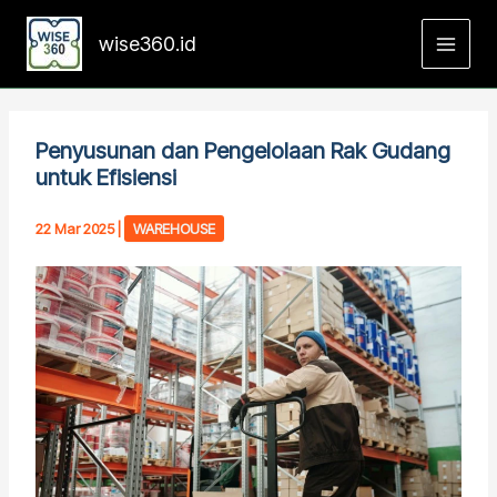
Skip
to
wise360.id
content
Penyusunan dan Pengelolaan Rak Gudang
untuk Efisiensi
22 Mar 2025
|
WAREHOUSE