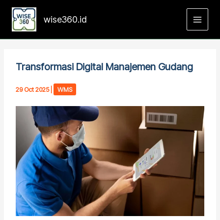
Skip
to
wise360.id
content
Transformasi Digital Manajemen Gudang
29 Oct 2025
|
WMS