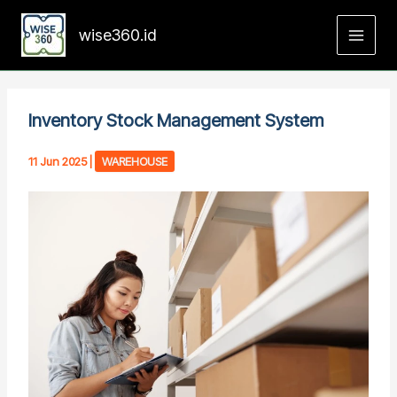
Skip
to
wise360.id
content
Inventory Stock Management System
11 Jun 2025
|
WAREHOUSE