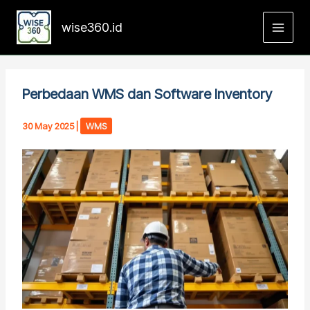
Skip
to
wise360.id
content
Perbedaan WMS dan Software Inventory
30 May 2025
|
WMS