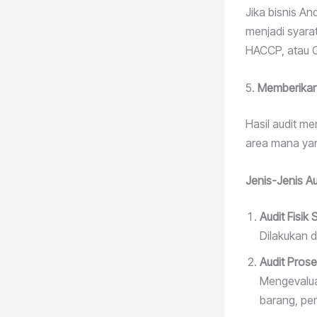
Jika bisnis An
menjadi syara
HACCP, atau 
5.
Memberikan
Hasil audit me
area mana yang
Jenis-Jenis A
Audit Fisik
Dilakukan 
Audit Pros
Mengevalua
barang, pe