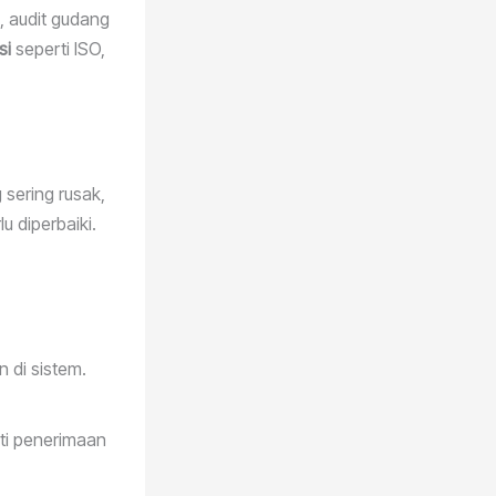
l, audit gudang
si
seperti ISO,
 sering rusak,
u diperbaiki.
 di sistem.
ti penerimaan