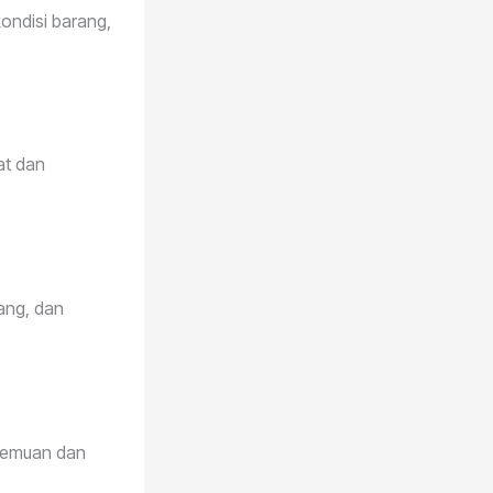
ondisi barang,
at dan
dang, dan
 temuan dan