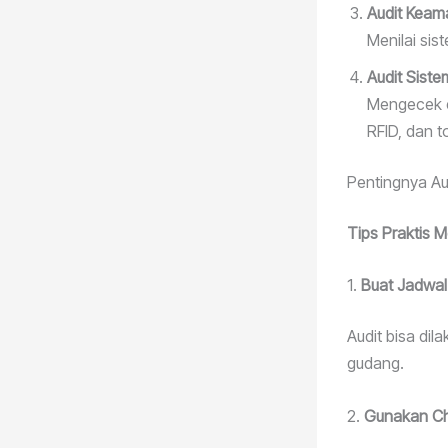
Audit Keam
Menilai si
Audit Sist
Mengecek e
RFID, dan to
Pentingnya Au
Tips Praktis 
1.
Buat Jadwal
Audit bisa dil
gudang.
2.
Gunakan Che