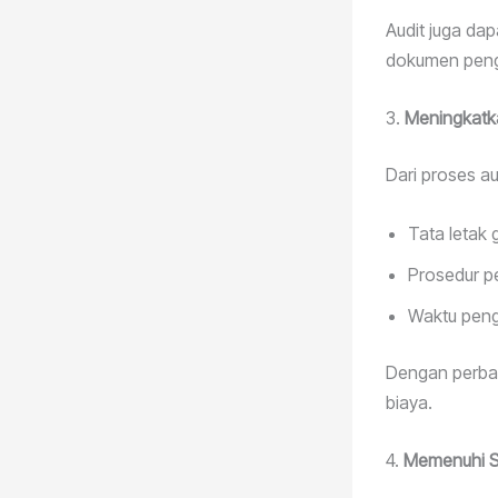
Audit juga da
dokumen peng
3.
Meningkatka
Dari proses a
Tata letak
Prosedur p
Waktu peng
Dengan perbai
biaya.
4.
Memenuhi St