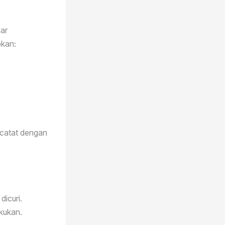
ar
bkan:
rcatat dengan
dicuri.
kukan.