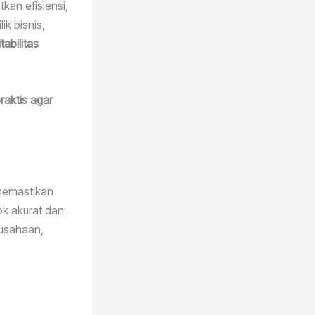
kan efisiensi,
k bisnis,
abilitas
praktis agar
 memastikan
ok akurat dan
rusahaan,