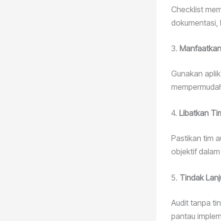
Checklist mem
dokumentasi, l
3.
Manfaatkan
Gunakan aplik
mempermudah p
4.
Libatkan T
Pastikan tim a
objektif dalam
5.
Tindak Lanj
Audit tanpa ti
pantau implem