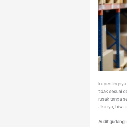
Ini pentingny
tidak sesuai 
rusak tanpa s
Jika iya, bisa
Audit gudang
b