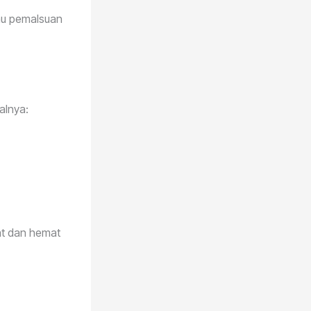
tau pemalsuan
alnya:
at dan hemat