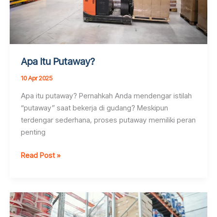
Apa Itu Putaway?
10 Apr 2025
Apa itu putaway? Pernahkah Anda mendengar istilah
“putaway” saat bekerja di gudang? Meskipun
terdengar sederhana, proses putaway memiliki peran
penting
Apa
Read Post »
Itu
Putaway?