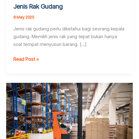
Jenis Rak Gudang
8 May 2025
Jenis rak gudang perlu diketahui bagi seorang kepala
gudang. Memilih jenis rak yang tepat bukan hanya
soal tempat menyusun barang. […]
Jenis
Read Post »
Rak
Gudang